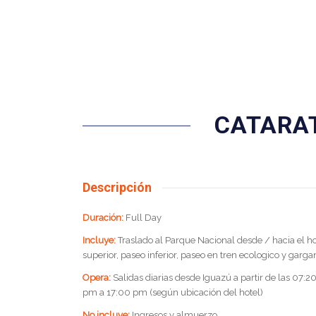
CATARAT
Descripción
Duración:
Full Day
Incluye:
Traslado al Parque Nacional desde / hacia el ho
superior, paseo inferior, paseo en tren ecologico y garga
Opera:
Salidas diarias desde Iguazú a partir de las 07:
pm a 17:00 pm (según ubicación del hotel)
No incluye:
Ingresos y almuerzo