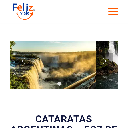
1
2
3
CATARATAS