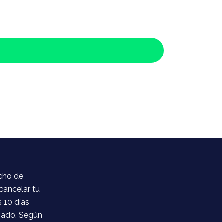
cho de
cancelar tu
 10 días
izado. Según