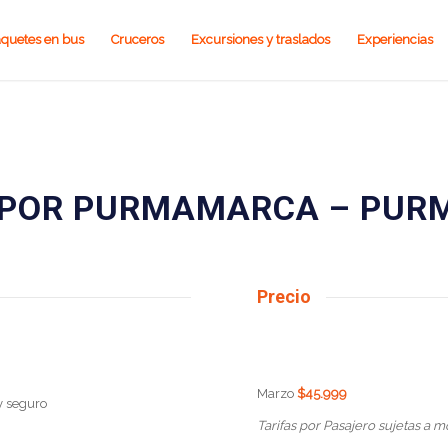
quetes en bus
Cruceros
Excursiones y traslados
Experiencias
 POR PURMAMARCA – PU
Precio
Marzo
$45.999
y seguro
Tarifas por Pasajero sujetas a m