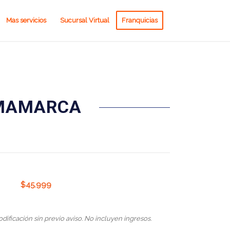
Mas servicios
Sucursal Virtual
Franquicias
RMAMARCA
$
45.999
odificación sin previo aviso. No incluyen ingresos.