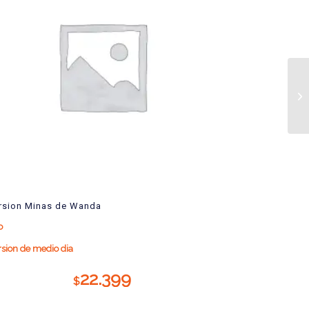
Ex
rsion Minas de Wanda
o
sion de medio dia
22.399
$