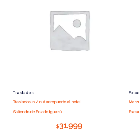
Traslados
Excu
Traslados in / out aeropuerto al hotel
Marz
Saliendo de Foz de Iguazú
Excur
31.999
$