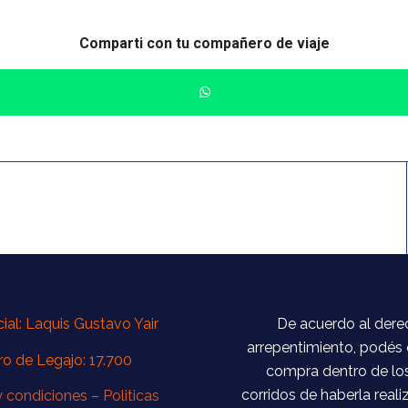
Comparti con tu compañero de viaje
al: Laquis Gustavo Yair
De acuerdo al dere
arrepentimiento, podés 
o de Legajo: 17.700
compra dentro de los
corridos de haberla real
y condiciones –
Politicas