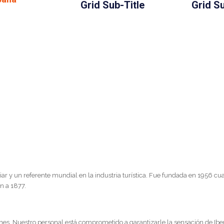
Grid Sub-Title
Grid Su
ar y un referente mundial en la industria turística. Fue fundada en 1956 c
n a 1877.
nes. Nuestro personal está comprometido a garantizarle la sensación de Ibe