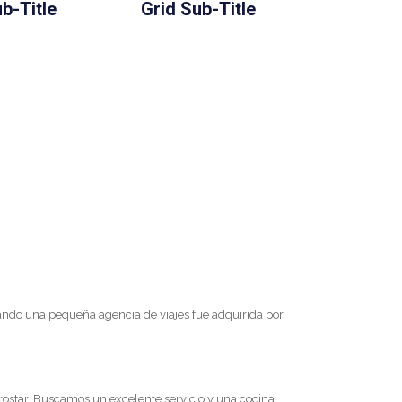
b-Title
Grid Sub-Title
uando una pequeña agencia de viajes fue adquirida por
rostar. Buscamos un excelente servicio y una cocina