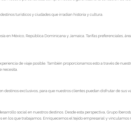
stinos turísticos y ciudades que irradian historia y cultura.
a en México, República Dominicana y Jamaica. Tarifas preferenciales, áreas 
xperiencia de viaje posible. También proporcionamos esto a través de nuestr
e necesita.
o en destinos exclusivos, para que nuestros clientes puedan disfrutar de su
sarrollo social en nuestros destinos. Desde esta perspectiva, Grupo Iberos
es en los que trabajamos. Enriquecemos el tejido empresarial y vinculamos n