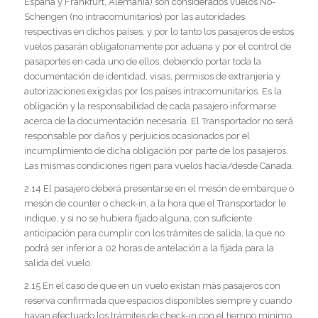
España y Frankfurt, Alemania) son considerados vuelos No-
Schengen (no intracomunitarios) por las autoridades
respectivas en dichos países, y por lo tanto los pasajeros de estos
vuelos pasarán obligatoriamente por aduana y por el control de
pasaportes en cada uno de ellos, debiendo portar toda la
documentación de identidad, visas, permisos de extranjería y
autorizaciones exigidas por los países intracomunitarios. Es la
obligación y la responsabilidad de cada pasajero informarse
acerca de la documentación necesaria. El Transportador no será
responsable por daños y perjuicios ocasionados por el
incumplimiento de dicha obligación por parte de los pasajeros.
Las mismas condiciones rigen para vuelos hacia/desde Canada.
2.14 El pasajero deberá presentarse en el mesón de embarque o
mesón de counter o check-in, a la hora que el Transportador le
indique, y si no se hubiera fijado alguna, con suficiente
anticipación para cumplir con los trámites de salida, la que no
podrá ser inferior a 02 horas de antelación a la fijada para la
salida del vuelo.
2.15 En el caso de que en un vuelo existan más pasajeros con
reserva confirmada que espacios disponibles siempre y cuando
hayan efectuado los trámites de check-in con el tiempo mínimo