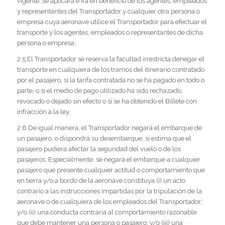
vigente, se aplicará e irá en beneficio de los agentes, empleados
y representantes del Transportador y cualquier otra persona o
empresa cuya aeronave utilice el Transportador para efectuar el
transporte y los agentes, empleados o representantes de dicha
persona o empresa.
2.5 El Transportador se reserva la facultad irrestricta denegar el
transporte en cualquiera de los tramos del itinerario contratado
por el pasajero, si la tarifa contratada no se ha pagado en todo o
parte, o si el medio de pago utilizado ha sido rechazado,
revocado o dejado sin efecto o si se ha obtenido el Billete con
infracción a la ley.
2.6 De igual manera, el Transportador negará el embarque de
un pasajero, o dispondrá su desembarque, si estima que el
pasajero pudiera afectar la seguridad del vuelo o de los
pasajeros. Especialmente, se negará el embarque a cualquier
pasajero que presente cualquier actitud o comportamiento que
en tierra y/o a bordo de la aeronave constituya (i) un acto
contrario a las instrucciones impartidas por la tripulación de la
aeronave o de cualquiera de los empleados del Transportador;
y/o (ii) una conducta contraria al comportamiento razonable
que debe mantener una persona o pasajero; y/o (iii) una