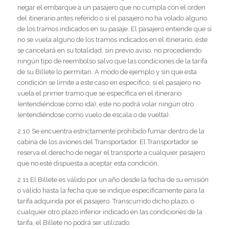
negar el embarque a un pasajero que no cumpla con el orden
del itinerario antes referido o si el pasajero no ha volado alguno
de los tramos indicados en su pasaje. El pasajero entiende que si
no se vuela alguno de los tramos indicados en el itinerario, éste
se cancelará en su totalidad, sin previo aviso, no procediendo
ningún tipo de reembolso salvo que las condiciones de la tarifa
de su Billete lo permitan. A modo de ejemplo y sin que esta
condición se limite a este caso en específico, si el pasajero no
vuela el primer tramo que se especifica en el itinerario
(entendiéndose como ida), este no podrá volar ningún otro
(entendiéndose como vuelo de escala o de vuelta).
2.10 Se encuentra estrictamente prohibido fumar dentro de la
cabina de los aviones del Transportador. El Transportador se
reserva el derecho de negar el transporte a cualquier pasajero
que no esté dispuesta a aceptar esta condición.
2.11 El Billete es válido por un año desde la fecha de su emisión
o válido hasta la fecha que se indique específicamente para la
tarifa adquirida por el pasajero. Transcurrido dicho plazo, o
cualquier otro plazo inferior indicado en las condiciones de la
tarifa, el Billete no podrá ser utilizado.