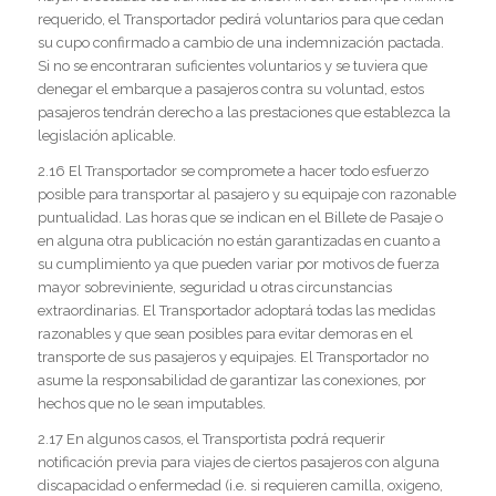
requerido, el Transportador pedirá voluntarios para que cedan
su cupo confirmado a cambio de una indemnización pactada.
Si no se encontraran suficientes voluntarios y se tuviera que
denegar el embarque a pasajeros contra su voluntad, estos
pasajeros tendrán derecho a las prestaciones que establezca la
legislación aplicable.
2.16 El Transportador se compromete a hacer todo esfuerzo
posible para transportar al pasajero y su equipaje con razonable
puntualidad. Las horas que se indican en el Billete de Pasaje o
en alguna otra publicación no están garantizadas en cuanto a
su cumplimiento ya que pueden variar por motivos de fuerza
mayor sobreviniente, seguridad u otras circunstancias
extraordinarias. El Transportador adoptará todas las medidas
razonables y que sean posibles para evitar demoras en el
transporte de sus pasajeros y equipajes. El Transportador no
asume la responsabilidad de garantizar las conexiones, por
hechos que no le sean imputables.
2.17 En algunos casos, el Transportista podrá requerir
notificación previa para viajes de ciertos pasajeros con alguna
discapacidad o enfermedad (i.e. si requieren camilla, oxigeno,