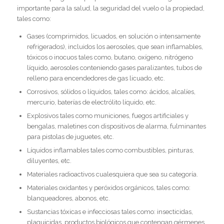
importante para la salud, la seguridad del vuelo o la propiedad,
tales como:
Gases (comprimidos, licuados, en solución o intensamente
refrigerados), incluidos los aerosoles, que sean inflamables,
tóxicos o inocuos tales como, butano, oxígeno, nitrógeno
líquido, aerosoles conteniendo gases paralizantes, tubos de
relleno para encendedores de gas licuado, etc.
Corrosivos, sólidos o líquidos, tales como: ácidos, alcalíes,
mercurio, baterías de electrólito líquido, etc.
Explosivos tales como municiones, fuegos artificiales y
bengalas, maletines con dispositivos de alarma, fulminantes
para pistolas de juguetes, etc.
Líquidos inflamables tales como combustibles, pinturas,
diluyentes, etc.
Materiales radioactivos cualesquiera que sea su categoría.
Materiales oxidantes y peróxidos orgánicos, tales como:
blanqueadores, abonos, etc.
Sustancias tóxicas e infecciosas tales como: insecticidas,
plaguicidas, productos biológicos que contengan gérmenes