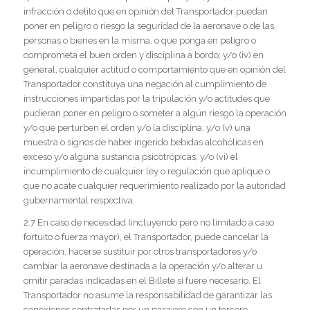
infracción o delito que en opinión del Transportador puedan
poner en peligro o riesgo la seguridad de la aeronave o de las
personas o bienes en la misma, o que ponga en peligro o
comprometa el buen orden y disciplina a bordo; y/o (iv) en
general, cualquier actitud o comportamiento que en opinión del
Transportador constituya una negación al cumplimiento de
instrucciones impartidas por la tripulación y/o actitudes que
pudieran poner en peligro o someter a algún riesgo la operación
y/o que perturben el orden y/o la disciplina; y/o (v) una
muestra o signos de haber ingerido bebidas alcohólicas en
exceso y/o alguna sustancia psicotrópicas; y/o (vi) el
incumplimiento de cualquier ley o regulación que aplique o
que no acate cualquier requerimiento realizado por la autoridad
gubernamental respectiva.
2.7 En caso de necesidad (incluyendo pero no limitado a caso
fortuito o fuerza mayor), el Transportador, puede cancelar la
operación, hacerse sustituir por otros transportadores y/o
cambiar la aeronave destinada a la operación y/o alterar u
omitir paradas indicadas en el Billete si fuere necesario. El
Transportador no asume la responsabilidad de garantizar las
conexiones contratadas por un pasajero con un tercero.