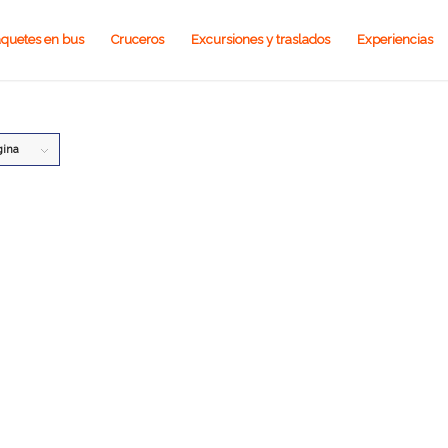
quetes en bus
Cruceros
Excursiones y traslados
Experiencias
gina