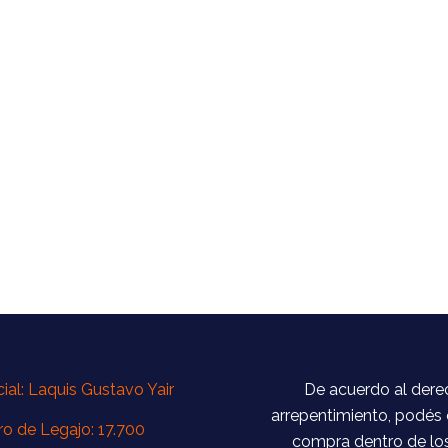
al: Laquis Gustavo Yair
De acuerdo al dere
arrepentimiento, podés 
o de Legajo: 17.700
compra dentro de los