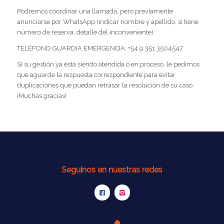
Podremos coordinar una llamada, pero previamente
anunciarse por WhatsApp (indicar nombre y apellido, si tiene
número de reserva, detalle del inconveniente):
TELÉFONO GUARDIA EMERGENCIA: +54 9 351 3504547
Si su gestión ya está siendo atendida o en proceso, le pedimos
que aguarde la respuesta correspondiente para evitar
duplicaciones que puedan retrasar la resolución de su caso.
¡Muchas gracias!
Seguinos en nuestras redes