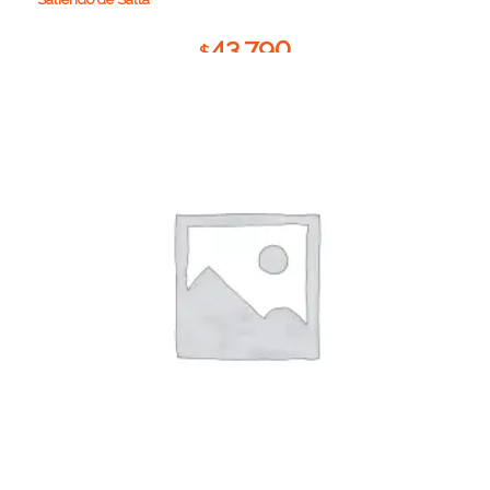
43.790
$