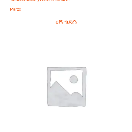
Marzo
6.350
$